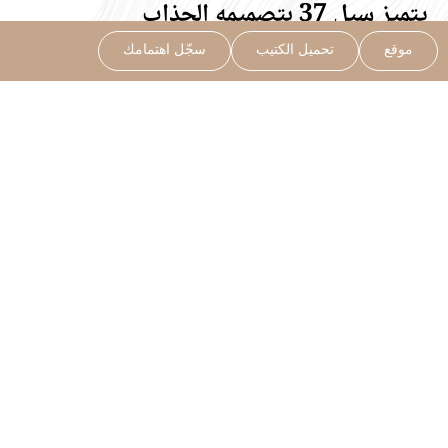
يتميز سيل 37 بتصميمه الجذاب
وموقعه الاستراتيجي.
موقع
تحميل الكتيب
سجّل اهتمامك
مــن حــي النرجس بمدينــة الريــاض وموقعــــــه
الاستراتيجي بالقرب من المطار ومــن كافــة الخدمــات مــن
المســاجد والمــدارس والأســواق والمطاعـــــم.
14
عدد الوحدات
2,390
متر مربع
المساحة